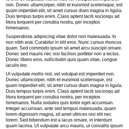
non. Donec ullamcorper, nibh et euismod scelerisque, est
quam imperdiet elit, sit amet cursus diam magna in ligula.
Duis tempus turpis enim. Class aptent taciti sociosqu ad
litora torquent per conubia nostra, per inceptos
himenaeos.
Suspendisse adipiscing vitae dolor non malesuada. In
non nibh erat. Curabitur in elit eros. Nunc cursus rhoncus
quam. Sed commodo ipsum sit amet arcu suscipit ornare.
Donec sed mauris nec nisi facilisis porttitor non a lectus.
Donec libero eros, sollicitudin quis quam vitae, congue
iaculis leo.
Ut vulputate mollis nisl, vel volutpat est imperdiet non.
Donec ullamcorper, nibh et euismod scelerisque, est
quam imperdiet elit, sit amet cursus diam magna in ligula.
Duis tempus turpis enim. Class aptent taciti sociosqu ad
litora torquent per conubia nostra, per inceptos
himenaeos. Nulla sodales quis tortor eget accumsan.
Integer accumsan, ante sed tempus malesuada, quam
lorem dignissim magna, sit amet ultrices nisi elit nec
lorem. Sed bibendum est a lacus ornare, in interdum
quam lacinia. Ut vulputate arcu mauris, ut convallis ipsum