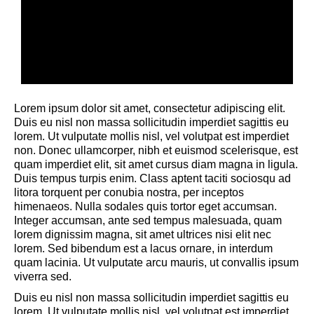
Visual Composer
Any number of sidebars. Any
sidebar width. Any layout.
Lorem ipsum dolor sit amet, consectetur adipiscing elit.
Duis eu nisl non massa sollicitudin imperdiet sagittis eu
lorem. Ut vulputate mollis nisl, vel volutpat est imperdiet
non. Donec ullamcorper, nibh et euismod scelerisque, est
quam imperdiet elit, sit amet cursus diam magna in ligula.
Duis tempus turpis enim. Class aptent taciti sociosqu ad
litora torquent per conubia nostra, per inceptos
himenaeos. Nulla sodales quis tortor eget accumsan.
Integer accumsan, ante sed tempus malesuada, quam
lorem dignissim magna, sit amet ultrices nisi elit nec
lorem. Sed bibendum est a lacus ornare, in interdum
quam lacinia. Ut vulputate arcu mauris, ut convallis ipsum
viverra sed.
Duis eu nisl non massa sollicitudin imperdiet sagittis eu
lorem. Ut vulputate mollis nisl, vel volutpat est imperdiet