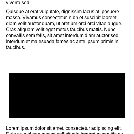
viverra sed.
Quisque at erat vulputate, dignissim lacus at, posuere
massa. Vivamus consectetur, nibh et suscipit laoreet,
diam velit auctor quam, ut pretium orci orci vitae augue.
Cras aliquam velit eget metus faucibus mattis. Nunc
convallis sem felis, sit amet interdum diam auctor sed.
Interdum et malesuada fames ac ante ipsum primis in
faucibus.
Unlimited Widget Areas via
Theme Options
Use them where you want: any
page & any sidebar
Lorem ipsum dolor sit amet, consectetur adipiscing elit.