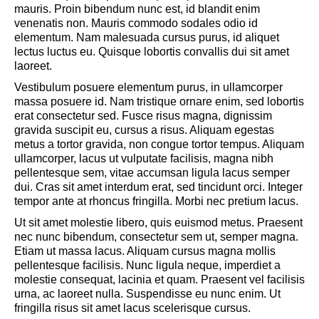
mauris. Proin bibendum nunc est, id blandit enim
venenatis non. Mauris commodo sodales odio id
elementum. Nam malesuada cursus purus, id aliquet
lectus luctus eu. Quisque lobortis convallis dui sit amet
laoreet.
Vestibulum posuere elementum purus, in ullamcorper
massa posuere id. Nam tristique ornare enim, sed lobortis
erat consectetur sed. Fusce risus magna, dignissim
gravida suscipit eu, cursus a risus. Aliquam egestas
metus a tortor gravida, non congue tortor tempus. Aliquam
ullamcorper, lacus ut vulputate facilisis, magna nibh
pellentesque sem, vitae accumsan ligula lacus semper
dui. Cras sit amet interdum erat, sed tincidunt orci. Integer
tempor ante at rhoncus fringilla. Morbi nec pretium lacus.
Ut sit amet molestie libero, quis euismod metus. Praesent
nec nunc bibendum, consectetur sem ut, semper magna.
Etiam ut massa lacus. Aliquam cursus magna mollis
pellentesque facilisis. Nunc ligula neque, imperdiet a
molestie consequat, lacinia et quam. Praesent vel facilisis
urna, ac laoreet nulla. Suspendisse eu nunc enim. Ut
fringilla risus sit amet lacus scelerisque cursus.