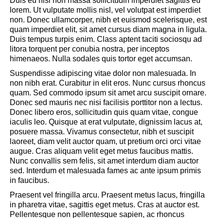
Duis eu nisl non massa sollicitudin imperdiet sagittis eu
lorem. Ut vulputate mollis nisl, vel volutpat est imperdiet
non. Donec ullamcorper, nibh et euismod scelerisque, est
quam imperdiet elit, sit amet cursus diam magna in ligula.
Duis tempus turpis enim. Class aptent taciti sociosqu ad
litora torquent per conubia nostra, per inceptos
himenaeos. Nulla sodales quis tortor eget accumsan.
Suspendisse adipiscing vitae dolor non malesuada. In
non nibh erat. Curabitur in elit eros. Nunc cursus rhoncus
quam. Sed commodo ipsum sit amet arcu suscipit ornare.
Donec sed mauris nec nisi facilisis porttitor non a lectus.
Donec libero eros, sollicitudin quis quam vitae, congue
iaculis leo. Quisque at erat vulputate, dignissim lacus at,
posuere massa. Vivamus consectetur, nibh et suscipit
laoreet, diam velit auctor quam, ut pretium orci orci vitae
augue. Cras aliquam velit eget metus faucibus mattis.
Nunc convallis sem felis, sit amet interdum diam auctor
sed. Interdum et malesuada fames ac ante ipsum primis
in faucibus.
Praesent vel fringilla arcu. Praesent metus lacus, fringilla
in pharetra vitae, sagittis eget metus. Cras at auctor est.
Pellentesque non pellentesque sapien, ac rhoncus