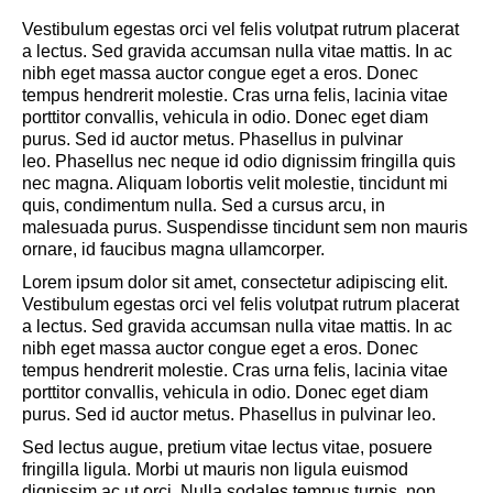
Vestibulum egestas orci vel felis volutpat rutrum placerat
a lectus. Sed gravida accumsan nulla vitae mattis. In ac
nibh eget massa auctor congue eget a eros. Donec
tempus hendrerit molestie. Cras urna felis, lacinia vitae
porttitor convallis, vehicula in odio. Donec eget diam
purus. Sed id auctor metus. Phasellus in pulvinar
leo. Phasellus nec neque id odio dignissim fringilla quis
nec magna. Aliquam lobortis velit molestie, tincidunt mi
quis, condimentum nulla. Sed a cursus arcu, in
malesuada purus. Suspendisse tincidunt sem non mauris
ornare, id faucibus magna ullamcorper.
Lorem ipsum dolor sit amet, consectetur adipiscing elit.
Vestibulum egestas orci vel felis volutpat rutrum placerat
a lectus. Sed gravida accumsan nulla vitae mattis. In ac
nibh eget massa auctor congue eget a eros. Donec
tempus hendrerit molestie. Cras urna felis, lacinia vitae
porttitor convallis, vehicula in odio. Donec eget diam
purus. Sed id auctor metus. Phasellus in pulvinar leo.
Sed lectus augue, pretium vitae lectus vitae, posuere
fringilla ligula. Morbi ut mauris non ligula euismod
dignissim ac ut orci. Nulla sodales tempus turpis, non