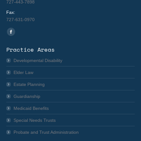
727-443-7898
Fax:
727-631-0970
Find us on:
Facebook
page
Practice Areas
opens
in
Developmental Disability
new
Elder Law
window
Estate Planning
Guardianship
Medicaid Benefits
Special Needs Trusts
Probate and Trust Administration