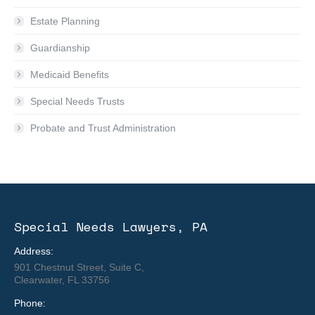
Estate Planning
Guardianship
Medicaid Benefits
Special Needs Trusts
Probate and Trust Administration
Special Needs Lawyers, PA
Address:
901 Chestnut Street, Suite C,
Clearwater, FL 33756
Phone: